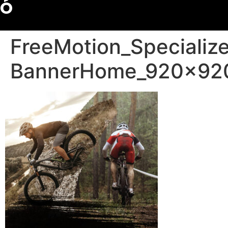
Ó
FreeMotion_Specializ
BannerHome_920x92