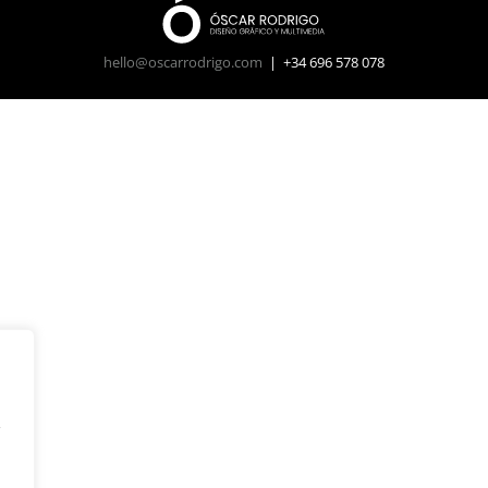
hello@oscarrodrigo.com
| +34 696 578 078
y