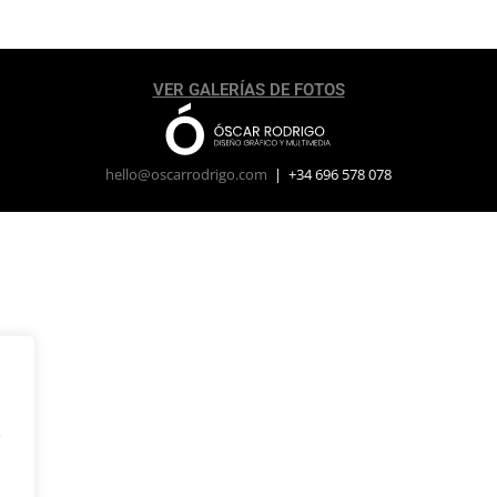
VER GALERÍAS DE FOTOS
hello@oscarrodrigo.com
| +34 696 578 078
y