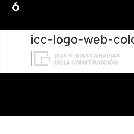
Ó
icc-logo-web-colo