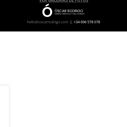
VER GALERÍAS DE FOTOS
hello@oscarrodrigo.com
| +34 696 578 078
y