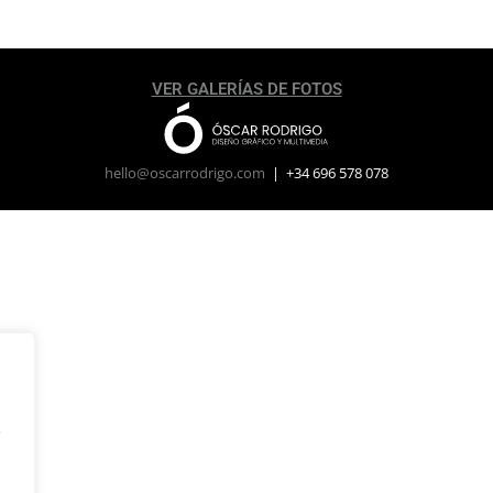
VER GALERÍAS DE FOTOS
hello@oscarrodrigo.com
| +34 696 578 078
y